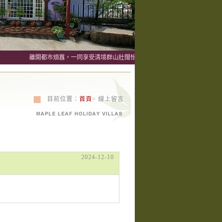
離開都市煩囂，一同享受清境群山壯闊怡然自得的悠閒風情吧～ ~我們的優惠
目前位置：
首頁
> 線上留言
2024-12-10