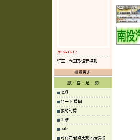
2019-01-12
訂車、包車及短程接駁
晚餐
問一下 房價
預約訂房
距離
asdc
可否帶寵物及雙人房價格