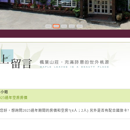
王小姐
025過年空房房價
您好，想詢問2025過年期間的房價和空房?(4人；2人) 另外是否有配合國旅卡?